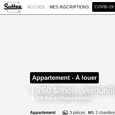
COVID-19
ACCUEIL
MES INSCRIPTIONS
Appartement - À louer
1 750 $/mois
Verdun/î
935 Rue de l'Église H4G2N4
Appartement
5 pièces
2 chambre