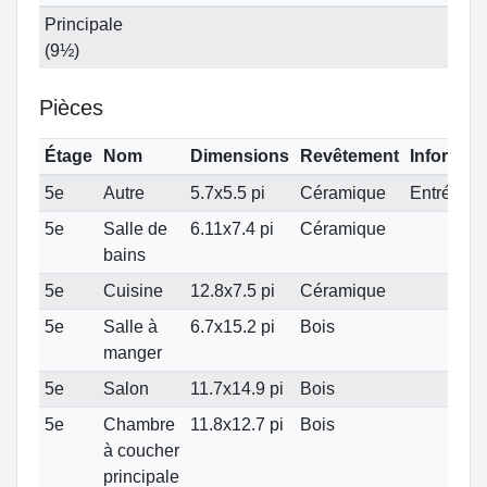
Principale
(9½)
Pièces
Étage
Nom
Dimensions
Revêtement
Informat
5e
Autre
5.7x5.5 pi
Céramique
Entrée
5e
Salle de
6.11x7.4 pi
Céramique
bains
5e
Cuisine
12.8x7.5 pi
Céramique
5e
Salle à
6.7x15.2 pi
Bois
manger
5e
Salon
11.7x14.9 pi
Bois
5e
Chambre
11.8x12.7 pi
Bois
à coucher
principale