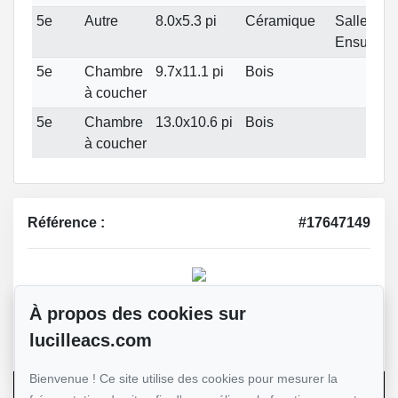
5e
Autre
8.0x5.3 pi
Céramique
Salle de 
Ensuite
5e
Chambre
9.7x11.1 pi
Bois
à coucher
5e
Chambre
13.0x10.6 pi
Bois
à coucher
Référence :
#17647149
Lucille Acs
À propos des cookies sur
Courtier immobilier
lucilleacs.com
514-885-9232
Bienvenue ! Ce site utilise des cookies pour mesurer la
Écrivez-nous un courriel