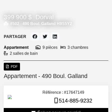
399 900 $
Dorval
#502 -
490 Boul. Galland H9S5Y2
PARTAGER
Appartement
9 pièces
3 chambres
2 salles de bain
PDF
Appartement - 490 Boul. Galland
Référence : #17647149
514-885-9232