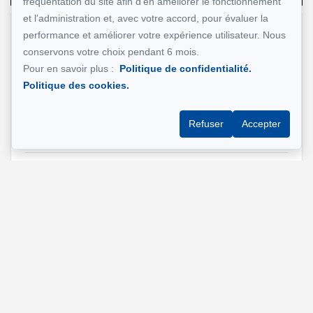
fréquentation du site afin d'en améliorer le fonctionnement
et l'administration et, avec votre accord, pour évaluer la
performance et améliorer votre expérience utilisateur. Nous
Nom et prénom
*
conservons votre choix pendant 6 mois.
Pour en savoir plus :
Politique de confidentialité.
Politique des cookies.
Téléphone
*
Refuser
Accepter
Adresse e-mail
*
Adresse de la propriété qui vous intéresse?
Message