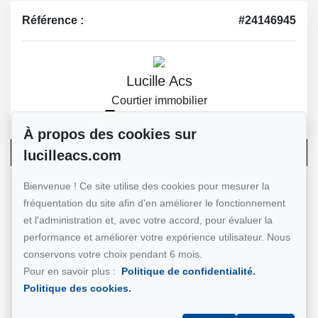
Référence :
#24146945
Lucille Acs
Courtier immobilier
514-885-9232
À propos des cookies sur
Écrivez-nous un courriel
lucilleacs.com
Bienvenue ! Ce site utilise des cookies pour mesurer la
Nom et prénom
*
fréquentation du site afin d'en améliorer le fonctionnement
et l'administration et, avec votre accord, pour évaluer la
performance et améliorer votre expérience utilisateur. Nous
conservons votre choix pendant 6 mois.
Téléphone
*
Pour en savoir plus :
Politique de confidentialité.
Politique des cookies.