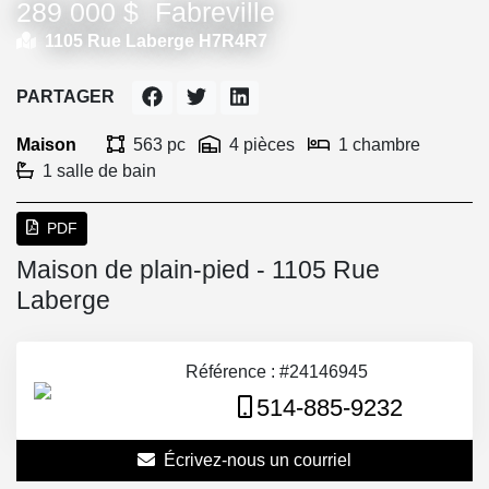
289 000 $
Fabreville
1105 Rue Laberge H7R4R7
PARTAGER
Maison
563 pc
4 pièces
1 chambre
1 salle de bain
PDF
Maison de plain-pied - 1105 Rue
Laberge
Référence : #24146945
514-885-9232
Écrivez-nous un courriel