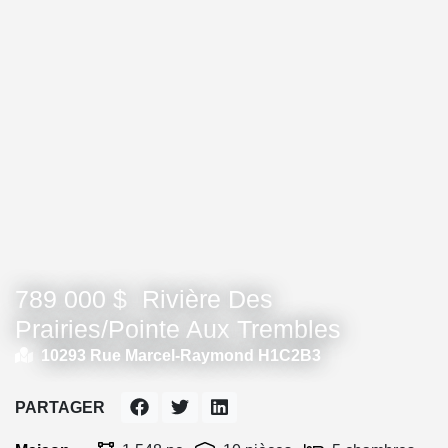
789 000 $
Rivière Des
Prairies/Pointe Aux Trembles
10293 Rue Marcel-Raymond H1C2B3
PARTAGER