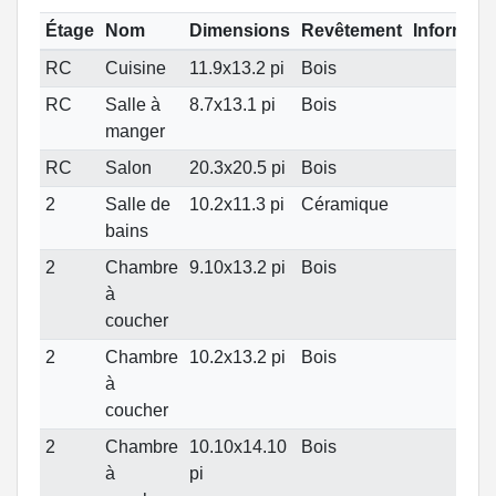
Étage
Nom
Dimensions
Revêtement
Informati
RC
Cuisine
11.9x13.2 pi
Bois
RC
Salle à
8.7x13.1 pi
Bois
manger
RC
Salon
20.3x20.5 pi
Bois
2
Salle de
10.2x11.3 pi
Céramique
bains
2
Chambre
9.10x13.2 pi
Bois
à
coucher
2
Chambre
10.2x13.2 pi
Bois
à
coucher
2
Chambre
10.10x14.10
Bois
à
pi